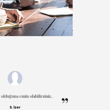
olduğuna emin olabilirsiniz..
İşini gerçe
S. İzer