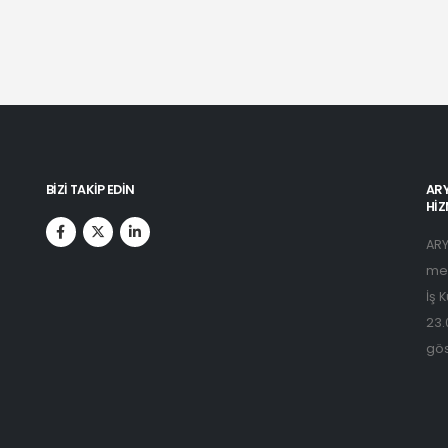
BIZI TAKIP EDIN
ARY
HIZ
ARY
men
İş 
23.
gös