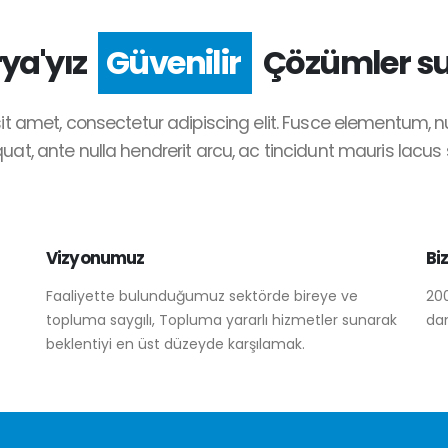
rya'yız
Güvenilir
Çözümler su
it amet, consectetur adipiscing elit. Fusce elementum, nu
at, ante nulla hendrerit arcu, ac tincidunt mauris lacus 
Vizyonumuz
Bi
Faaliyette bulunduğumuz sektörde bireye ve
200
topluma saygılı, Topluma yararlı hizmetler sunarak
dan
beklentiyi en üst düzeyde karşılamak.