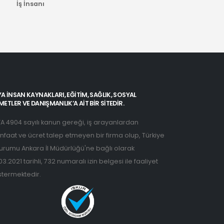
İş İnsanı
A İNSAN KAYNAKLARI, EĞITIM, SAĞLIK, SOSYAL
METLER VE DANIŞMANLIK’A AIT BIR SITEDIR.
A 4904 sayılı kanun gereği, iş arayanlardan
faat ve ücret talep etmeyen bir firma olup, Türkiye
Kurumu Ankara İl Müdürlüğü'ne bağlı olarak
03.2021 tarihli, 732 numaralı izin belgesi ile faaliyet
termektedir.