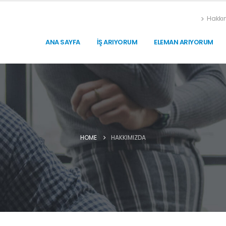
Hakkı
ANA SAYFA
İŞ ARIYORUM
ELEMAN ARIYORUM
HOME
HAKKIMIZDA