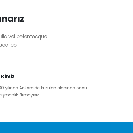
narız
lla vel pellentesque
sed leo.
z Kimiz
0 yılında Ankara’da kurulan alanında öncü
ışmanlık firmayısız