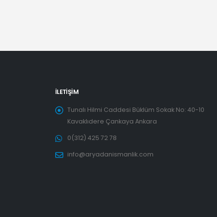
İLETIŞIM
Tunalı Hilmi Caddesi Büklüm Sokak No: 40-10
Kavaklıdere Çankaya Ankara
0(312) 425 72 78
info@aryadanismanlik.com