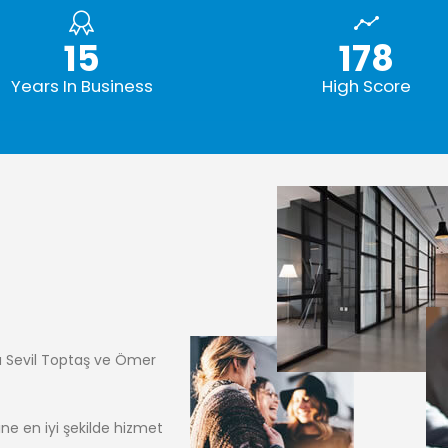
15
178
Years In Business
High Score
a Sevil Toptaş ve Ömer
ine en iyi şekilde hizmet